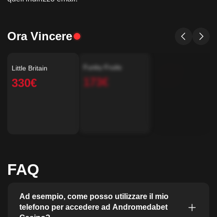
Ora Vincere
Little Britain
Lucky Xmas
Funky Fruits
330€
460€
173€
FAQ
Ad esempio, come posso utilizzare il mio
telefono per accedere ad Andromedabet