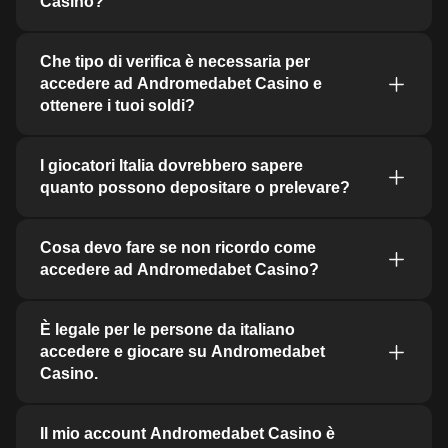
Casino?
Che tipo di verifica è necessaria per
accedere ad Andromedabet Casino e
ottenere i tuoi soldi?
I giocatori Italia dovrebbero sapere
quanto possono depositare o prelevare?
Cosa devo fare se non ricordo come
accedere ad Andromedabet Casino?
È legale per le persone da italiano
accedere e giocare su Andromedabet
Casino.
Il mio account Andromedabet Casino è