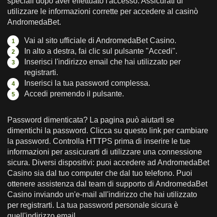
speciali dopo aver effettuato l'accesso. Assicurati di
utilizzare le informazioni corrette per accedere al casinò
AndromedaBet.
Vai al sito ufficiale di AndromedaBet Casino.
In alto a destra, fai clic sul pulsante "Accedi".
Inserisci l'indirizzo email che hai utilizzato per
registrarti.
Inserisci la tua password complessa.
Accedi premendo il pulsante.
Password dimenticata? La pagina può aiutarti se
dimentichi la password. Clicca su questo link per cambiare
la password. Controlla HTTPS prima di inserire le tue
informazioni per assicurarti di utilizzare una connessione
sicura. Diversi dispositivi: puoi accedere ad AndromedaBet
Casino sia dal tuo computer che dal tuo telefono. Puoi
ottenere assistenza dal team di supporto di AndromedaBet
Casino inviando un'e-mail all'indirizzo che hai utilizzato
per registrarti. La tua password personale sicura è
quell'indirizzo email.