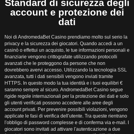
Standard di sicurezza degli
account e protezione dei
dati
Noi di AndromedaBet Casino prendiamo molto sul serio la
privacy e la sicurezza dei giocatori. Quando accedi a un
casinò o effettui un acquisto, le tue informazioni personali e
finanziarie vengono crittografate utilizzando protocolli
avanzati che le proteggono da persone che non
dovrebbero avervi accesso. Utilizzando la tecnologia SSL
avanzata, tutti i dati sensibili vengono inviati tramite
HTTPS. In questo modo la tua identità e i tuoi equilibri €
saranno sempre al sicuro. AndromedaBet Casino segue
rigide regole internazionali per la protezione dei dati e solo
gli utenti verificati possono accedere alle aree degli
account privati. Per prevenire possibili violazioni, vengono
applicate le fasi di verifica dell'utente. Tra queste rientrano
l'obbligo di password complesse e di conferma via e-mail. I
giocatori sono invitati ad attivare l'autenticazione a due