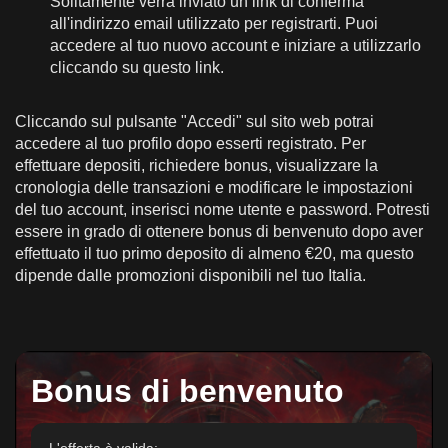
Solitamente verrà inviato un link di conferma
all'indirizzo email utilizzato per registrarti. Puoi
accedere al tuo nuovo account e iniziare a utilizzarlo
cliccando su questo link.
Cliccando sul pulsante "Accedi" sul sito web potrai
accedere al tuo profilo dopo esserti registrato. Per
effettuare depositi, richiedere bonus, visualizzare la
cronologia delle transazioni e modificare le impostazioni
del tuo account, inserisci nome utente e password. Potresti
essere in grado di ottenere bonus di benvenuto dopo aver
effettuato il tuo primo deposito di almeno €20, ma questo
dipende dalle promozioni disponibili nel tuo Italia.
Bonus di benvenuto