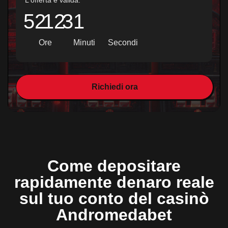
L'offerta è valida:
52
12
30
Ore
Minuti
Secondi
Richiedi ora
Come depositare
rapidamente denaro reale
sul tuo conto del casinò
Andromedabet