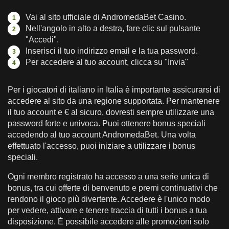
Vai al sito ufficiale di AndromedaBet Casino.
Nell'angolo in alto a destra, fare clic sul pulsante
"Accedi".
Inserisci il tuo indirizzo email e la tua password.
Per accedere al tuo account, clicca su "Invia"
Per i giocatori di italiano in Italia è importante assicurarsi di
accedere al sito da una regione supportata. Per mantenere
il tuo account e € al sicuro, dovresti sempre utilizzare una
password forte e univoca. Puoi ottenere bonus speciali
accedendo al tuo account AndromedaBet. Una volta
effettuato l'accesso, puoi iniziare a utilizzare i bonus
speciali.
Ogni membro registrato ha accesso a una serie unica di
bonus, tra cui offerte di benvenuto e premi continuativi che
rendono il gioco più divertente. Accedere è l'unico modo
per vedere, attivare e tenere traccia di tutti i bonus a tua
disposizione. È possibile accedere alle promozioni solo