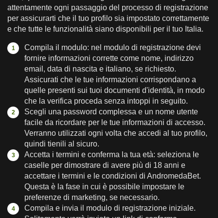
attentamente ogni passaggio del processo di registrazione
per assicurarti che il tuo profilo sia impostato correttamente
e che tutte le funzionalità siano disponibili per il tuo Italia.
Compila il modulo: nel modulo di registrazione devi
fornire informazioni corrette come nome, indirizzo
email, data di nascita e italiano, se richiesto.
Assicurati che le tue informazioni corrispondano a
quelle presenti sui tuoi documenti d'identità, in modo
che la verifica proceda senza intoppi in seguito.
Scegli una password complessa e un nome utente
facile da ricordare per le tue informazioni di accesso.
Verranno utilizzati ogni volta che accedi al tuo profilo,
quindi tienili al sicuro.
Accetta i termini e conferma la tua età: seleziona le
caselle per dimostrare di avere più di 18 anni e
accettare i termini e le condizioni di AndromedaBet.
Questa è la fase in cui è possibile impostare le
preferenze di marketing, se necessario.
Compila e invia il modulo di registrazione iniziale.