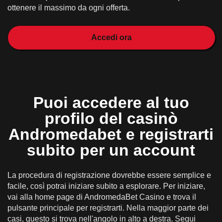
ottenere il massimo da ogni offerta.
Accedi ora
Puoi accedere al tuo
profilo del casinò
Andromedabet e registrarti
subito per un account
La procedura di registrazione dovrebbe essere semplice e
facile, così potrai iniziare subito a esplorare. Per iniziare,
vai alla home page di AndromedaBet Casino e trova il
pulsante principale per registrarti. Nella maggior parte dei
casi, questo si trova nell'angolo in alto a destra. Segui