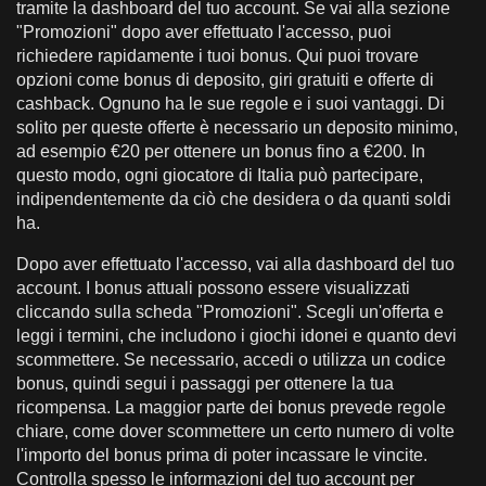
tramite la dashboard del tuo account. Se vai alla sezione
"Promozioni" dopo aver effettuato l'accesso, puoi
richiedere rapidamente i tuoi bonus. Qui puoi trovare
opzioni come bonus di deposito, giri gratuiti e offerte di
cashback. Ognuno ha le sue regole e i suoi vantaggi. Di
solito per queste offerte è necessario un deposito minimo,
ad esempio €20 per ottenere un bonus fino a €200. In
questo modo, ogni giocatore di Italia può partecipare,
indipendentemente da ciò che desidera o da quanti soldi
ha.
Dopo aver effettuato l'accesso, vai alla dashboard del tuo
account. I bonus attuali possono essere visualizzati
cliccando sulla scheda "Promozioni". Scegli un'offerta e
leggi i termini, che includono i giochi idonei e quanto devi
scommettere. Se necessario, accedi o utilizza un codice
bonus, quindi segui i passaggi per ottenere la tua
ricompensa. La maggior parte dei bonus prevede regole
chiare, come dover scommettere un certo numero di volte
l'importo del bonus prima di poter incassare le vincite.
Controlla spesso le informazioni del tuo account per