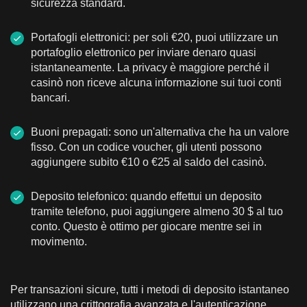
sicurezza standard.
Portafogli elettronici: per soli €20, puoi utilizzare un
portafoglio elettronico per inviare denaro quasi
istantaneamente. La privacy è maggiore perché il
casinò non riceve alcuna informazione sui tuoi conti
bancari.
Buoni prepagati: sono un'alternativa che ha un valore
fisso. Con un codice voucher, gli utenti possono
aggiungere subito €10 o €25 al saldo del casinò.
Deposito telefonico: quando effettui un deposito
tramite telefono, puoi aggiungere almeno 30 $ al tuo
conto. Questo è ottimo per giocare mentre sei in
movimento.
Per transazioni sicure, tutti i metodi di deposito istantaneo
utilizzano una crittografia avanzata e l'autenticazione