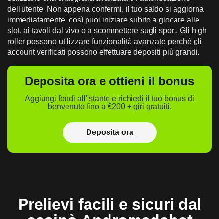
dell'utente. Non appena confermi, il tuo saldo si aggiorna
immediatamente, così puoi iniziare subito a giocare alle
slot, ai tavoli dal vivo o a scommettere sugli sport. Gli high
roller possono utilizzare funzionalità avanzate perché gli
account verificati possono effettuare depositi più grandi.
Deposita ora e ottieni il bonus
Aggiungi fondi all'istante e richiedi il tuo bonus di
benvenuto fino a €200 + giri gratuiti.
Deposita ora
Prelievi facili e sicuri dal